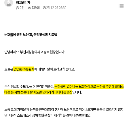
최고관리자
0건
739회
25-12-09 09:30
눈꺼풀에 생긴 노란 혹, 안검황색종 치료법
안녕하세요. 부천더성형외과 이승호 원장입니다.
오늘은
안검황색종 환자
에 대해서 알아 보려고 하는데요.
우선 생소할 수도 있는 이 안검황색종은,
눈꺼풀에 일어나는 노화현상으로 눈꺼풀 주위에 콜레스
테롤 등 지방 성분이 쌓여 노란 덩어리가 나타나는 증상
입니다.
보통 코에 가까운 위 눈꺼풀 안쪽에 많이 생기며 노란색으로 튀어나오지만 통증은 일으키지 않지
만 미용적 스트레스가 심해 병원을 찾아 제거하는 것이 대부분인데요.