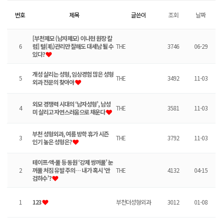
번호
제목
글쓴이
조회
날짜
[부천제모 (남자제모) 이나현 원장 칼
6
럼] 털(毛)관리만 잘해도 대세남 될 수
THE
3746
06-29
있다?
개성 살리는 성형, 임상경험 많은 성형
5
THE
3492
11-03
외과 전문의 찾아야
외모 경쟁력 시대의 ‘남자성형’, 남성
4
THE
3581
11-03
미 살리고 자연스러움으로 채운다
부천 성형외과, 여름 방학 휴가 시즌
3
THE
3792
11-03
인기 높은 성형은?
테이프·액·풀 등 동원 ‘강제 쌍꺼풀’ 눈
2
꺼풀 처짐 유발 주의… 내가 혹시 ‘안
THE
4132
04-15
검하수’?
1
123
부천더성형외과
3012
01-08