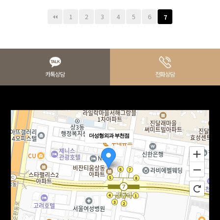
1
2
3
4
5
6
7
카톡상담
전화상담
더성형외과 부천점